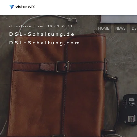
a k t u a l i s i e r t a m : 3 0 . 0 9 . 2 0 2 3
HOME
NEWS
DS
D
S L - S c h a l t u n g . d e
D S L - S c h a l t u n g . c o m