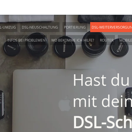
L-UMZUG
DSL-NEUSCHALTUNG
PORTIERUNG
DSL-WEITERVERSORGU
INFOS BEI PROBLEMEN
WO BEKOMME ICH HILFE?
ROUTER
MOBIL
Hast du
mit dei
DSL-Sch