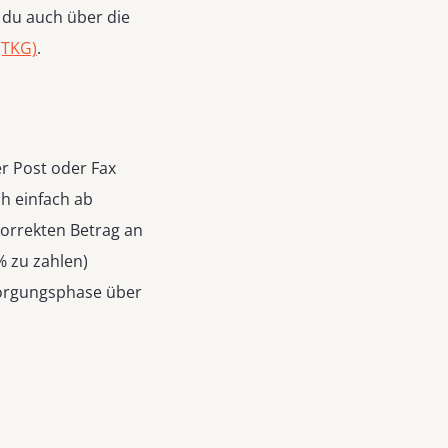
 du auch über die
(TKG)
.
er Post oder Fax
ch einfach ab
korrekten Betrag an
% zu zahlen)
rsorgungsphase über